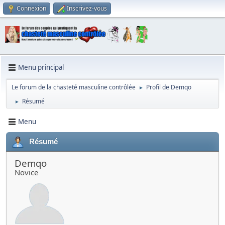
Connexion
Inscrivez-vous
Menu principal
Le forum de la chasteté masculine contrôlée
Profil de Demqo
►
Résumé
►
Menu
Résumé
Demqo
Novice