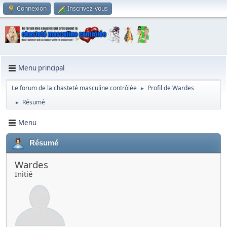
Connexion
Inscrivez-vous
Menu principal
Le forum de la chasteté masculine contrôlée
Profil de Wardes
►
Résumé
►
Menu
Résumé
Wardes
Initié