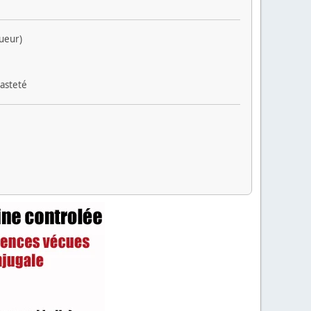
gueur)
hasteté