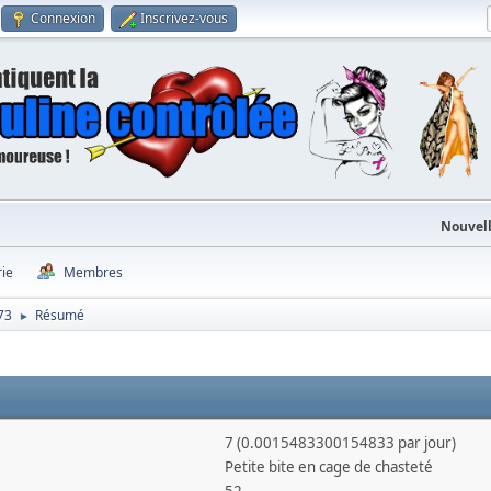
Connexion
Inscrivez-vous
Nouvell
rie
Membres
73
Résumé
►
7 (0.0015483300154833 par jour)
Petite bite en cage de chasteté
52