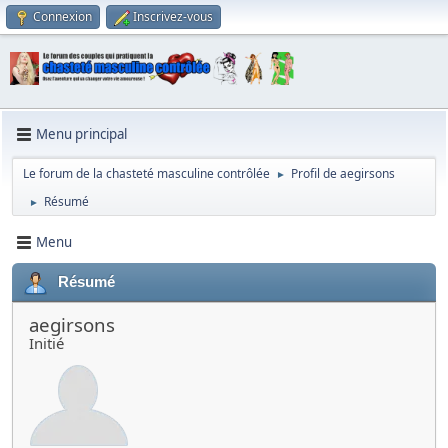
Connexion
Inscrivez-vous
Menu principal
Le forum de la chasteté masculine contrôlée
Profil de aegirsons
►
Résumé
►
Menu
Résumé
aegirsons
Initié