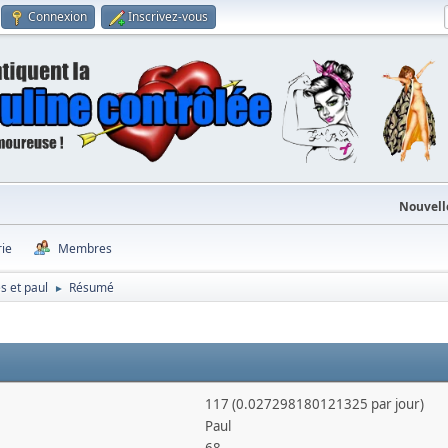
Connexion
Inscrivez-vous
Nouvell
rie
Membres
es et paul
Résumé
►
117 (0.027298180121325 par jour)
Paul
68