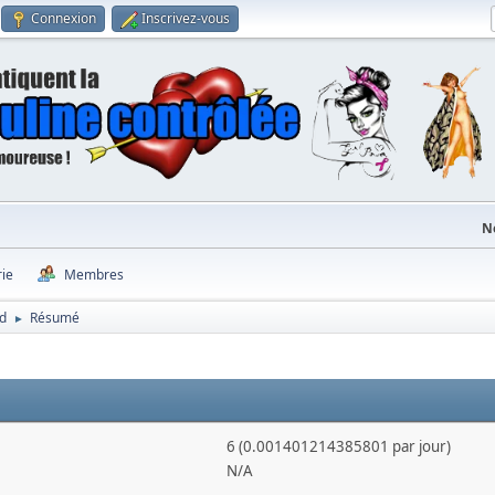
Connexion
Inscrivez-vous
N
rie
Membres
ed
Résumé
►
6 (0.001401214385801 par jour)
N/A