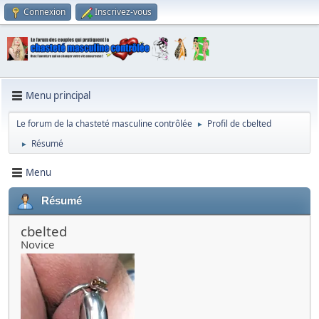
Connexion
Inscrivez-vous
Menu principal
Le forum de la chasteté masculine contrôlée
Profil de cbelted
►
Résumé
►
Menu
Résumé
cbelted
Novice