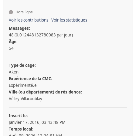
Hors ligne
Voir les contributions
Voir les statistiques
Messages:
48 (0.012448132780083 par jour)
Âge:
54
Type de cage:
Aken
Expérience de la CMC:
Expérimenté.e
Ville (ou département) de résidence:
Vélizy-Villacoublay
Inscrit le:
Janvier 17, 2016, 03:43:48 PM
Temps local:
Août 09, 2026, 12:24:31 AM