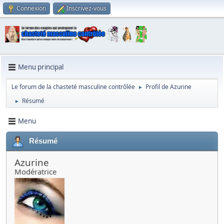
Connexion
Inscrivez-vous
Menu principal
Le forum de la chasteté masculine contrôlée
Profil de Azurine
►
Résumé
►
Menu
Résumé
Azurine
Modératrice