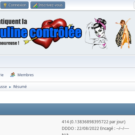
Connexion
Inscrivez-vous
rie
Membres
ousse
Résumé
►
414 (0.13836898395722 par jour)
DDDO : 22/08/2022 Encagé : --/--/----
N/A