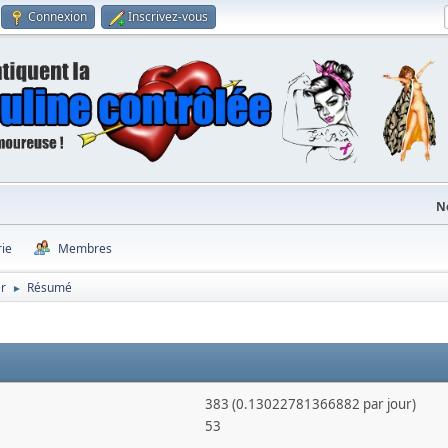
Connexion
Inscrivez-vous
N
rie
Membres
er
Résumé
►
383 (0.13022781366882 par jour)
53