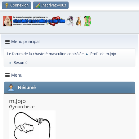
Connexion
Inscrivez-vous
Menu principal
Le forum de la chasteté masculine contrôlée
Profil de m.Jojo
►
Résumé
►
Menu
Résumé
m.Jojo
Gynarchiste