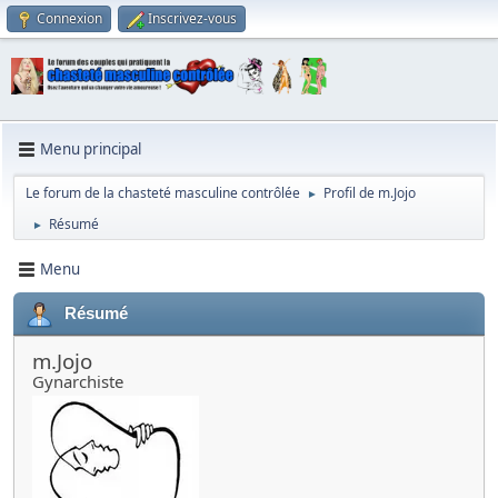
Connexion
Inscrivez-vous
Menu principal
Le forum de la chasteté masculine contrôlée
Profil de m.Jojo
►
Résumé
►
Menu
Résumé
m.Jojo
Gynarchiste