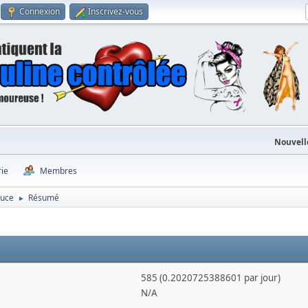
Connexion
Inscrivez-vous
Nouvell
rie
Membres
ouce
Résumé
►
585 (0.2020725388601 par jour)
N/A