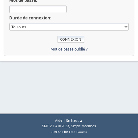
Mot de passe:
Durée de connexion:
Mot de passe oublié ?
|
Aide
En haut ▲
,
SMF 2.1.4 © 2023
Simple Machines
for
SMFAds
Free Forums