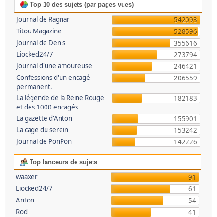
Top 10 des sujets (par pages vues)
Journal de Ragnar
542093
Titou Magazine
528596
Journal de Denis
355616
Liocked24/7
273794
Journal d'une amoureuse
246421
Confessions d'un encagé
206559
permanent.
La légende de la Reine Rouge
182183
et des 1000 encagés
La gazette d'Anton
155901
La cage du serein
153242
Journal de PonPon
142226
Top lanceurs de sujets
waaxer
91
Liocked24/7
61
Anton
54
Rod
41