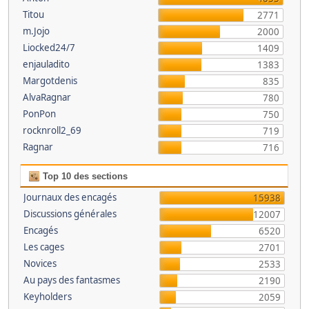
Titou
2771
m.Jojo
2000
Liocked24/7
1409
enjauladito
1383
Margotdenis
835
AlvaRagnar
780
PonPon
750
rocknroll2_69
719
Ragnar
716
Top 10 des sections
Journaux des encagés
15938
Discussions générales
12007
Encagés
6520
Les cages
2701
Novices
2533
Au pays des fantasmes
2190
Keyholders
2059