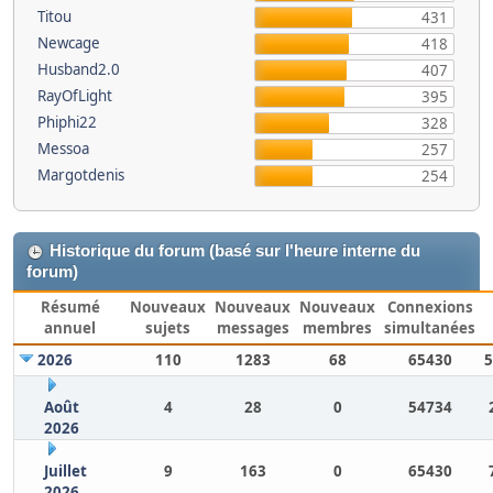
Titou
431
Newcage
418
Husband2.0
407
RayOfLight
395
Phiphi22
328
Messoa
257
Margotdenis
254
Historique du forum (basé sur l'heure interne du
forum)
Résumé
Nouveaux
Nouveaux
Nouveaux
Connexions
annuel
sujets
messages
membres
simultanées
2026
110
1283
68
65430
5
Août
4
28
0
54734
2026
Juillet
9
163
0
65430
2026