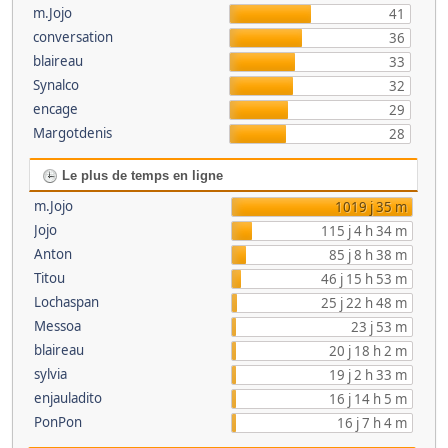
m.Jojo
41
conversation
36
blaireau
33
Synalco
32
encage
29
Margotdenis
28
Le plus de temps en ligne
m.Jojo
1019 j 35 m
Jojo
115 j 4 h 34 m
Anton
85 j 8 h 38 m
Titou
46 j 15 h 53 m
Lochaspan
25 j 22 h 48 m
Messoa
23 j 53 m
blaireau
20 j 18 h 2 m
sylvia
19 j 2 h 33 m
enjauladito
16 j 14 h 5 m
PonPon
16 j 7 h 4 m