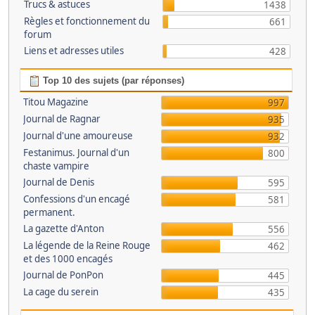
Trucs & astuces
1438
Règles et fonctionnement du
661
forum
Liens et adresses utiles
428
Top 10 des sujets (par réponses)
Titou Magazine
997
Journal de Ragnar
935
Journal d'une amoureuse
932
Festanimus. Journal d'un
800
chaste vampire
Journal de Denis
595
Confessions d'un encagé
581
permanent.
La gazette d'Anton
556
La légende de la Reine Rouge
462
et des 1000 encagés
Journal de PonPon
445
La cage du serein
435