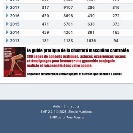
2017
317
9107
286
316
2016
430
8698
430
272
2015
471
5781
638
373
2014
459
4261
891
165
2013
181
1183
1636
94
|
Aide
En haut ▲
,
SMF 2.1.4 © 2023
Simple Machines
for
SMFAds
Free Forums