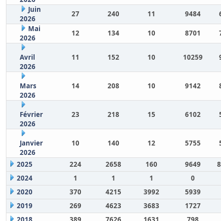
Juin
27
240
11
9484
2026
Mai
12
134
10
8701
2026
Avril
11
152
10
10259
2026
Mars
14
208
10
9142
2026
Février
23
218
15
6102
2026
Janvier
10
140
12
5755
2026
2025
224
2658
160
9649
8
2024
1
1
1
0
2020
370
4215
3992
5939
2019
269
4623
3683
1727
2018
389
7626
1631
798