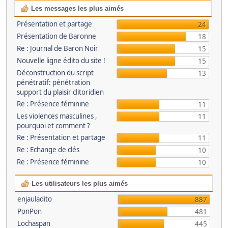
Les messages les plus aimés
Présentation et partage
24
Présentation de Baronne
18
Re : Journal de Baron Noir
15
Nouvelle ligne édito du site !
15
Déconstruction du script
13
pénétratif: pénétration
support du plaisir clitoridien
Re : Présence féminine
11
Les violences masculines ,
11
pourquoi et comment ?
Re : Présentation et partage
11
Re : Echange de clés
10
Re : Présence féminine
10
Les utilisateurs les plus aimés
enjauladito
887
PonPon
481
Lochaspan
445