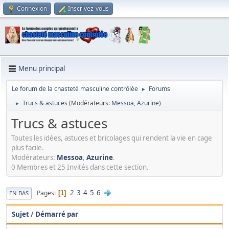
Connexion
Inscrivez-vous
Menu principal
Le forum de la chasteté masculine contrôlée
Forums
►
Trucs & astuces
(Modérateurs:
Messoa
,
Azurine
)
►
Trucs & astuces
Toutes les idées, astuces et bricolages qui rendent la vie en cage
plus facile.
Modérateurs:
Messoa
,
Azurine
.
0 Membres et 25 Invités dans cette section.
2
3
4
5
6
Pages
1
EN BAS
Sujet
/
Démarré par