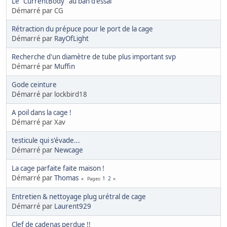
Le "CurrentBody" au ban d'essai
Démarré par CG
Rétraction du prépuce pour le port de la cage
Démarré par
RayOfLight
Recherche d'un diamètre de tube plus important svp
Démarré par
Muffin
Gode ceinture
Démarré par lockbird18
A poil dans la cage !
Démarré par Xav
testicule qui s'évade...
Démarré par
Newcage
La cage parfaite faite maison !
Démarré par
Thomas
1
2
Pages
Entretien & nettoyage plug urétral de cage
Démarré par
Laurent929
Clef de cadenas perdue !!