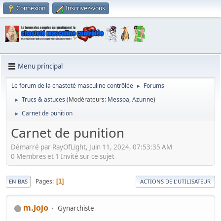
Connexion
Inscrivez-vous
Menu principal
Le forum de la chasteté masculine contrôlée
Forums
►
Trucs & astuces
(Modérateurs:
Messoa
,
Azurine
)
►
Carnet de punition
►
Carnet de punition
Démarré par RayOfLight, Juin 11, 2024, 07:53:35 AM
0 Membres et 1 Invité sur ce sujet
Pages
1
EN BAS
ACTIONS DE L'UTILISATEUR
m.Jojo
Gynarchiste