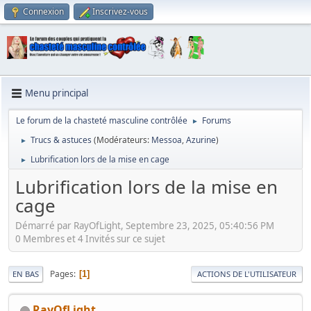
Connexion
Inscrivez-vous
Menu principal
Le forum de la chasteté masculine contrôlée
Forums
►
Trucs & astuces
(Modérateurs:
Messoa
,
Azurine
)
►
Lubrification lors de la mise en cage
►
Lubrification lors de la mise en
cage
Démarré par RayOfLight, Septembre 23, 2025, 05:40:56 PM
0 Membres et 4 Invités sur ce sujet
Pages
1
EN BAS
ACTIONS DE L'UTILISATEUR
RayOfLight