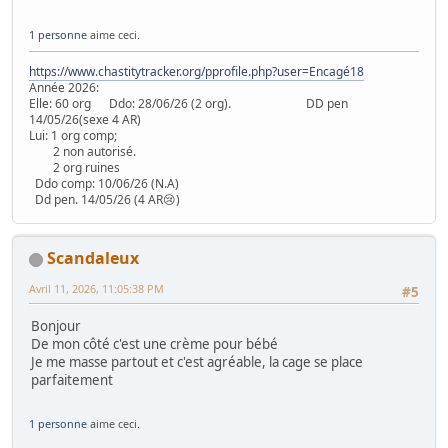
1 personne
aime ceci.
https://www.chastitytracker.org/pprofile.php?user=Encagé18
Année 2026:
Elle: 60 org Ddo: 28/06/26 (2 org). DD pen
14/05/26(sexe 4 AR)
Lui: 1 org comp;
2 non autorisé.
2 org ruines
Ddo comp: 10/06/26 (N.A)
Dd pen. 14/05/26 (4 AR😢)
Scandaleux
Avril 11, 2026, 11:05:38 PM
#5
Bonjour
De mon côté c'est une crème pour bébé
Je me masse partout et c'est agréable, la cage se place
parfaitement
1 personne
aime ceci.